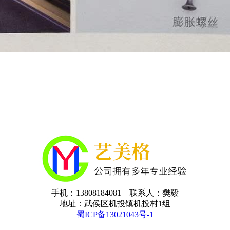
手机：13808184081 联系人：樊毅
地址：武侯区机投镇机投村1组
蜀ICP备13021043号-1