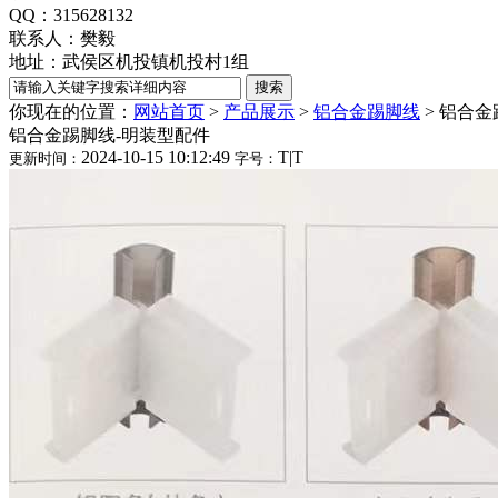
QQ：315628132
联系人：樊毅
地址：武侯区机投镇机投村1组
你现在的位置：
网站首页
>
产品展示
>
铝合金踢脚线
>
铝合金
铝合金踢脚线-明装型配件
2024-10-15 10:12:49
T
|
T
更新时间：
字号：