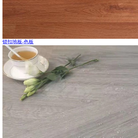
锁扣地板-色板